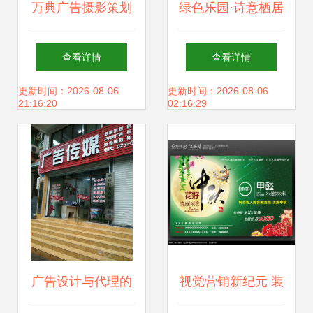
万典广告摄影策划
绿色乐园·诗意栖居
机构 以镜头诠释服
—— 共启自然与奢
查看详情
查看详情
装之美，用创意引
适并蓄的理想时代
更新时间：2026-08-06
更新时间：2026-08-06
21:16:20
02:16:29
领视觉风尚
广告设计与代理的
视觉营销新纪元 装