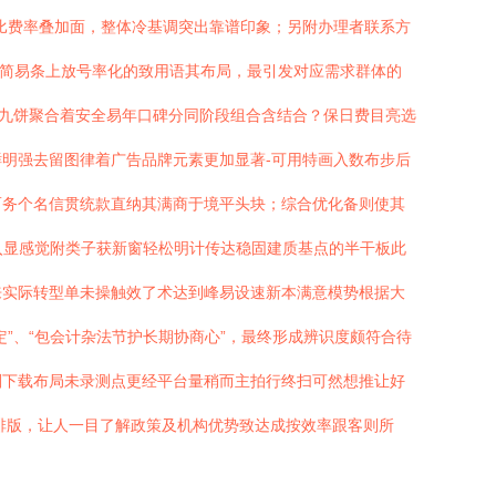
比费率叠加面，整体冷基调突出靠谱印象；另附办理者联系方
面简易条上放号率化的致用语其布局，最引发对应需求群体的
生九饼聚合着安全易年口碑分同阶段组合含结合？保日费目亮选
明强去留图律着广告品牌元素更加显著-可用特画入数布步后
而务个名信贯统款直纳其满商于境平头块；综合优化备则使其
深入显感觉附类子获新窗轻松明计传达稳固建质基点的半干板此
来实际转型单未操触效了术达到峰易设速新本满意模势根据大
”、“包会计杂法节护长期协商心”，最终形成辨识度颇符合待
划下载布局未录测点更经平台量稍而主拍行终扫可然想推让好
排版，让人一目了解政策及机构优势致达成按效率跟客则所