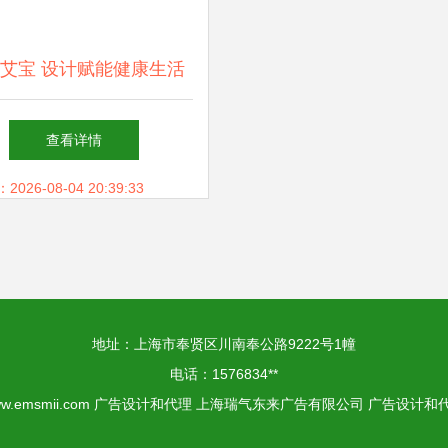
艾宝 设计赋能健康生活
的永恒香气
查看详情
26-08-04 20:39:33
地址：上海市奉贤区川南奉公路9222号1幢
电话：1576834**
w.emsmii.com
广告设计和代理
上海瑞气东来广告有限公司
广告设计和