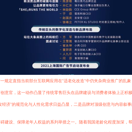
这一规定直指当前部分互联网应用在“适老化改造”中仍夹杂商业推广的乱
席创意官，这一动作凸显了传统零售巨头在品牌建设与消费者体验上正积
发经济”的规范化与人性化需求日益凸显，二是品牌对顶级创意与内容叙
碍建设、保障老年人权益的系列举措之一。随着我国老龄化程度加深，帮