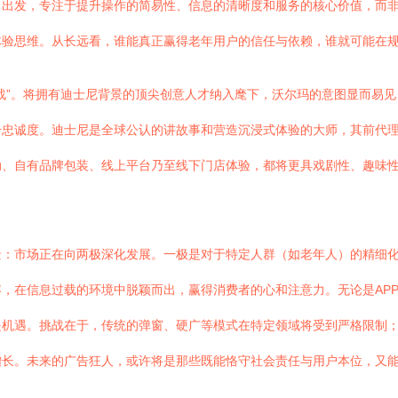
角出发，专注于提升操作的简易性、信息的清晰度和服务的核心价值，而
体验思维。从长远看，谁能真正赢得老年用户的信任与依赖，谁就可能在
战”。将拥有迪士尼背景的顶尖创意人才纳入麾下，沃尔玛的意图显而易
忠诚度。迪士尼是全球公认的讲故事和营造沉浸式体验的大师，其前代理
动、自有品牌包装、线上平台乃至线下门店体验，都将更具戏剧性、趣味
景：市场正在向两极深化发展。一极是对于特定人群（如老年人）的精细
，在信息过载的环境中脱颖而出，赢得消费者的心和注意力。无论是AP
是机遇。挑战在于，传统的弹窗、硬广等模式在特定领域将受到严格限制
增长。未来的广告狂人，或许将是那些既能恪守社会责任与用户本位，又